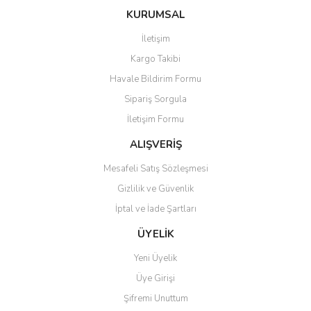
konularda yetersiz gördüğünüz noktaları öneri formunu kullanarak
Bu ürüne ilk yorumu siz yapın!
Ürün hakkında henüz soru sorulmamış.
KURUMSAL
tarafımıza iletebilirsiniz.
Görüş ve önerileriniz için teşekkür ederiz.
İletişim
Yorum Yaz
Soru Sor
Kargo Takibi
Ürün resmi kalitesiz, bozuk veya görüntülenemiyor.
Havale Bildirim Formu
Ürün açıklamasında eksik bilgiler bulunuyor.
Sipariş Sorgula
Ürün bilgilerinde hatalar bulunuyor.
İletişim Formu
Ürün fiyatı diğer sitelerden daha pahalı.
Bu ürüne benzer farklı alternatifler olmalı.
ALIŞVERİŞ
Mesafeli Satış Sözleşmesi
Gizlilik ve Güvenlik
İptal ve İade Şartları
Gönder
ÜYELİK
Yeni Üyelik
Üye Girişi
Şifremi Unuttum