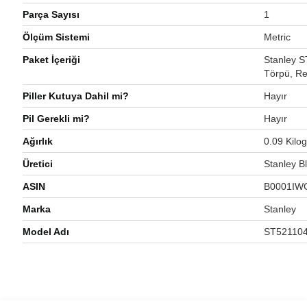
Parça Sayısı
‎1
Ölçüm Sistemi
‎Metric
Paket İçeriği
‎Stanley 
Törpü, R
Piller Kutuya Dahil mi?
‎Hayır
Pil Gerekli mi?
‎Hayır
Ağırlık
‎0.09 Kilo
Üretici
‎Stanley 
ASIN
‎B0001I
Marka
‎Stanley
Model Adı
‎ST52110
Bu ürünün fiyat bilgisi, resim, ürün açıklamalarında ve diğer