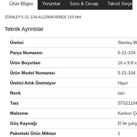
Ürün Bilgisi
Yorumlar
Soru & Cevap
Taksit Seçene
STANLEY 5-21-104 ALÇIPAN RENDE 155 MM
Teknik Ayrıntılar
Üretici
‎Stanley 
Parça Numarası
‎5-21-104
Ürün Boyutları
‎16 x 9.8
Ürün Model Numarası
‎5-21-104
Üretici Artık Üretmiyor
‎Hayır
Renk
‎sarı
Tarz
‎ST52110
Malzeme
‎Karbon Çe
Güç Kaynağı
‎El ile çalış
Paketteki Ürün Miktarı
‎1