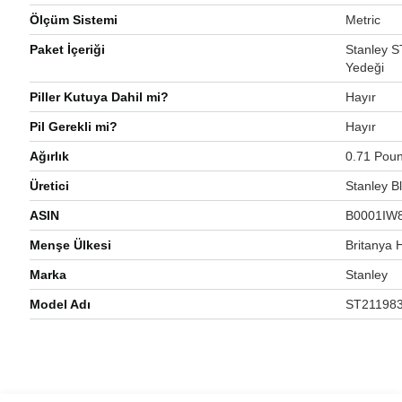
Ölçüm Sistemi
‎Metric
Paket İçeriği
‎Stanley
Yedeği
Piller Kutuya Dahil mi?
‎Hayır
Pil Gerekli mi?
‎Hayır
Ağırlık
‎0.71 Pou
Üretici
‎Stanley 
ASIN
‎B0001IW
Menşe Ülkesi
‎Britanya
Marka
‎Stanley
Model Adı
‎ST21198
Bu ürünün fiyat bilgisi, resim, ürün açıklamalarında ve diğer