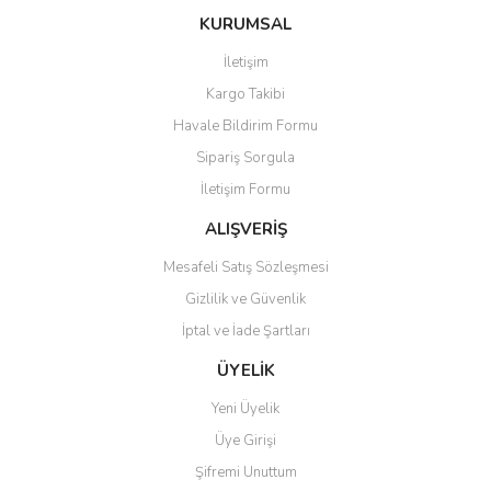
konularda yetersiz gördüğünüz noktaları öneri formunu kullanarak
Bu ürüne ilk yorumu siz yapın!
Ürün hakkında henüz soru sorulmamış.
KURUMSAL
tarafımıza iletebilirsiniz.
Görüş ve önerileriniz için teşekkür ederiz.
İletişim
Yorum Yaz
Soru Sor
Kargo Takibi
Ürün resmi kalitesiz, bozuk veya görüntülenemiyor.
Havale Bildirim Formu
Ürün açıklamasında eksik bilgiler bulunuyor.
Sipariş Sorgula
Ürün bilgilerinde hatalar bulunuyor.
İletişim Formu
Ürün fiyatı diğer sitelerden daha pahalı.
Bu ürüne benzer farklı alternatifler olmalı.
ALIŞVERİŞ
Mesafeli Satış Sözleşmesi
Gizlilik ve Güvenlik
İptal ve İade Şartları
Gönder
ÜYELİK
Yeni Üyelik
Üye Girişi
Şifremi Unuttum