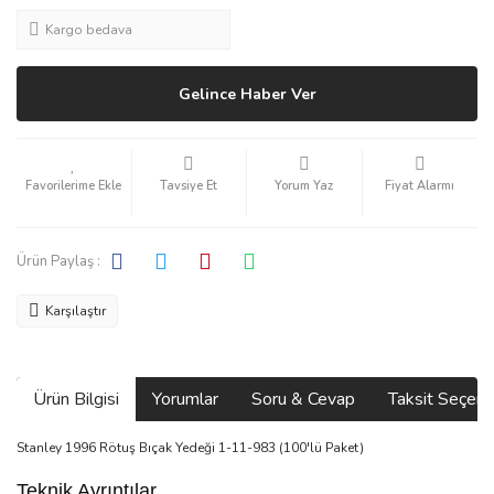
Kargo bedava
Gelince Haber Ver
Tavsiye Et
Yorum Yaz
Fiyat Alarmı
Ürün Paylaş :
Karşılaştır
Ürün Bilgisi
Yorumlar
Soru & Cevap
Taksit Seçene
Stanley 1996 Rötuş Bıçak Yedeği 1-11-983 (100'lü Paket)
Teknik Ayrıntılar