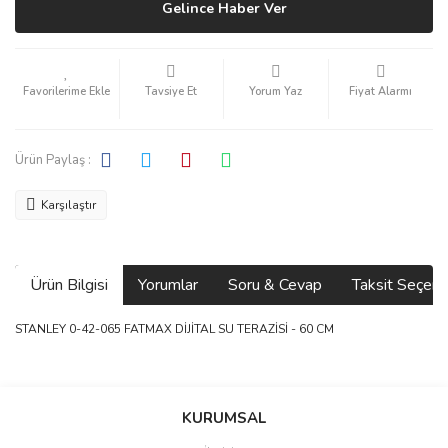
Gelince Haber Ver
Tavsiye Et
Yorum Yaz
Fiyat Alarmı
Ürün Paylaş :
Karşılaştır
Ürün Bilgisi
Yorumlar
Soru & Cevap
Taksit Seçene
STANLEY 0-42-065 FATMAX DİJİTAL SU TERAZİSİ - 60 CM
Bu ürünün fiyat bilgisi, resim, ürün açıklamalarında ve diğer
konularda yetersiz gördüğünüz noktaları öneri formunu kullanarak
Bu ürüne ilk yorumu siz yapın!
Ürün hakkında henüz soru sorulmamış.
KURUMSAL
tarafımıza iletebilirsiniz.
Görüş ve önerileriniz için teşekkür ederiz.