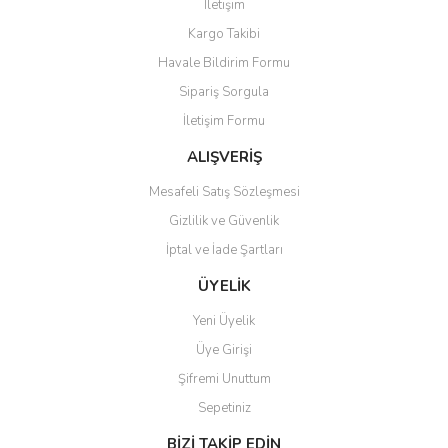
İletişim
Yorum Yaz
Soru Sor
Kargo Takibi
Ürün resmi kalitesiz, bozuk veya görüntülenemiyor.
Havale Bildirim Formu
Ürün açıklamasında eksik bilgiler bulunuyor.
Sipariş Sorgula
Ürün bilgilerinde hatalar bulunuyor.
İletişim Formu
Ürün fiyatı diğer sitelerden daha pahalı.
Bu ürüne benzer farklı alternatifler olmalı.
ALIŞVERİŞ
Mesafeli Satış Sözleşmesi
Gizlilik ve Güvenlik
İptal ve İade Şartları
Gönder
ÜYELİK
Yeni Üyelik
Üye Girişi
Şifremi Unuttum
Sepetiniz
BİZİ TAKİP EDİN