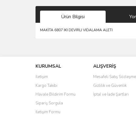
Ürün Bilgisi
Yo
MAKİTA 6807 IKI DEVIRLI VIDALAMA ALETI
Bu ürünün fiyat bilgisi, resim, ürün açıklamalarında 
Görüş ve önerileriniz için teşekkür ederiz.
KURUMSAL
ALIŞVERİŞ
Ürün resmi kalitesiz, bozuk veya görüntülenemiyo
Ürün açıklamasında eksik bilgiler bulunuyor.
İletişim
Mesafeli Satış Sözleşme
Ürün bilgilerinde hatalar bulunuyor.
Kargo Takibi
Gizlilik ve Güvenlik
Ürün fiyatı diğer sitelerden daha pahalı.
Havale Bildirim Formu
İptal ve İade Şartları
Bu ürüne benzer farklı alternatifler olmalı.
Sipariş Sorgula
İletişim Formu