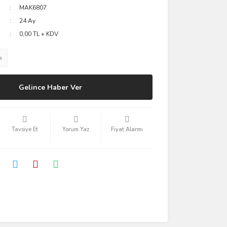
MAK6807
24 Ay
0,00 TL + KDV
a
Gelince Haber Ver
Tavsiye Et
Yorum Yaz
Fiyat Alarmı