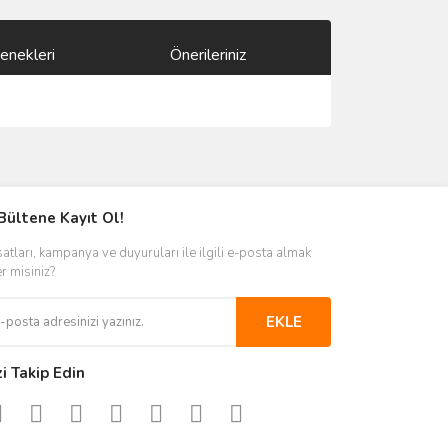
enekleri
Önerileriniz
ımıza iletebilirsiniz.
Bültene Kayıt Ol!
satları, kampanya ve duyuruları ile ilgili e-posta almak
er misiniz?
EKLE
zi Takip Edin