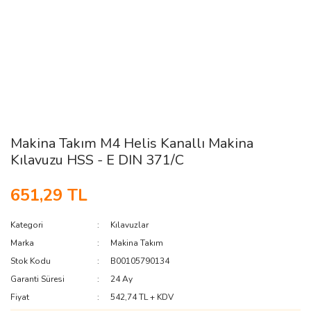
Makina Takım M4 Helis Kanallı Makina
Kılavuzu HSS - E DIN 371/C
651,29 TL
Kategori
Kılavuzlar
Marka
Makina Takım
Stok Kodu
B00105790134
Garanti Süresi
24 Ay
Fiyat
542,74 TL + KDV