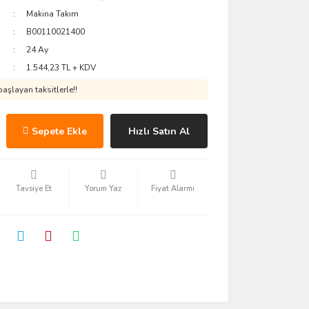
Makina Takım
B00110021400
24 Ay
1.544,23 TL + KDV
aşlayan taksitlerle!!
Sepete Ekle
Hızlı Satın Al
Tavsiye Et
Yorum Yaz
Fiyat Alarmı