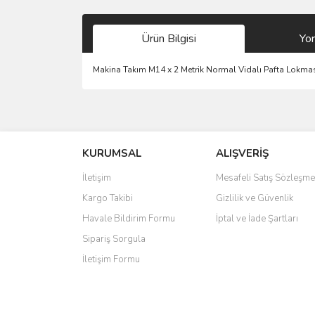
Ürün Bilgisi
Yo
Makina Takım M14 x 2 Metrik Normal Vidalı Pafta Lokm
Bu ürünün fiyat bilgisi, resim, ürün açıklamalarında 
Görüş ve önerileriniz için teşekkür ederiz.
KURUMSAL
ALIŞVERİŞ
Ürün resmi kalitesiz, bozuk veya görüntülenemiyo
Ürün açıklamasında eksik bilgiler bulunuyor.
İletişim
Mesafeli Satış Sözleşme
Ürün bilgilerinde hatalar bulunuyor.
Kargo Takibi
Gizlilik ve Güvenlik
Ürün fiyatı diğer sitelerden daha pahalı.
Havale Bildirim Formu
İptal ve İade Şartları
Bu ürüne benzer farklı alternatifler olmalı.
Sipariş Sorgula
İletişim Formu