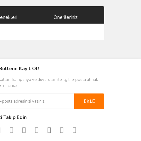
enekleri
Önerileriniz
ımıza iletebilirsiniz.
Bültene Kayıt Ol!
satları, kampanya ve duyuruları ile ilgili e-posta almak
er misiniz?
EKLE
zi Takip Edin