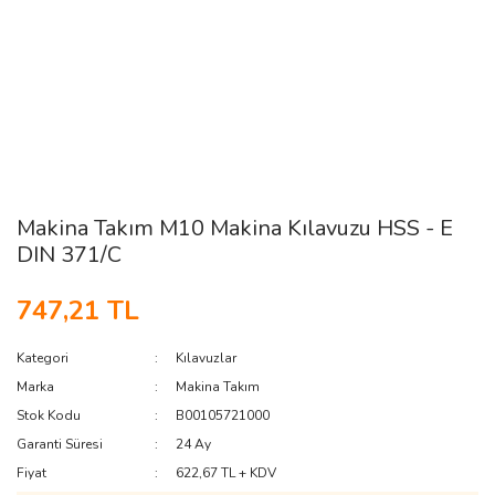
Makina Takım M10 Makina Kılavuzu HSS - E
DIN 371/C
747,21 TL
Kategori
Kılavuzlar
Marka
Makina Takım
Stok Kodu
B00105721000
Garanti Süresi
24 Ay
Fiyat
622,67 TL + KDV