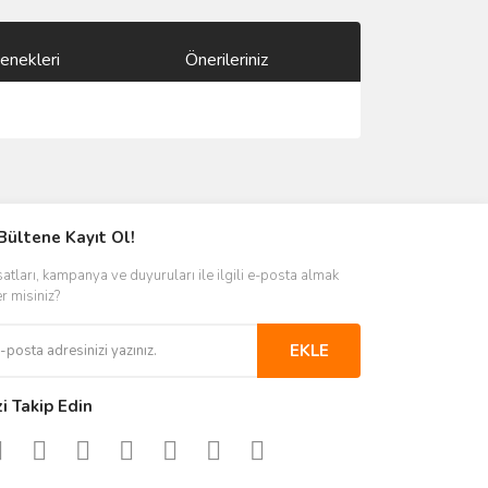
enekleri
Önerileriniz
ımıza iletebilirsiniz.
Bültene Kayıt Ol!
satları, kampanya ve duyuruları ile ilgili e-posta almak
er misiniz?
EKLE
zi Takip Edin