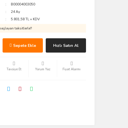
B00004003050
24 Ay
5.801,58 TL + KDV
aşlayan taksitlerle!!
Sepete Ekle
Hızlı Satın Al
Tavsiye Et
Yorum Yaz
Fiyat Alarmı