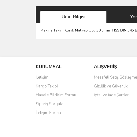
Ürün Bilgisi
Yo
Makina Takım Konik Matkap Ucu 30.5 mm HSS DIN 345
Bu ürünün fiyat bilgisi, resim, ürün açıklamalarında 
Görüş ve önerileriniz için teşekkür ederiz.
KURUMSAL
ALIŞVERİŞ
Ürün resmi kalitesiz, bozuk veya görüntülenemiyo
Ürün açıklamasında eksik bilgiler bulunuyor.
İletişim
Mesafeli Satış Sözleşme
Ürün bilgilerinde hatalar bulunuyor.
Kargo Takibi
Gizlilik ve Güvenlik
Ürün fiyatı diğer sitelerden daha pahalı.
Havale Bildirim Formu
İptal ve İade Şartları
Bu ürüne benzer farklı alternatifler olmalı.
Sipariş Sorgula
İletişim Formu