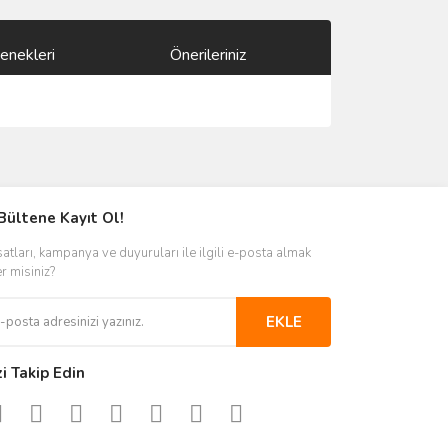
enekleri
Önerileriniz
ımıza iletebilirsiniz.
Bültene Kayıt Ol!
satları, kampanya ve duyuruları ile ilgili e-posta almak
er misiniz?
EKLE
zi Takip Edin