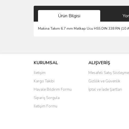
Ürün Bilgisi
Yo
Makina Takım 6.7 mm Matkap Ucu HSS DIN 338 RN (10 
Bu ürünün fiyat bilgisi, resim, ürün açıklamalarında 
Görüş ve önerileriniz için teşekkür ederiz.
KURUMSAL
ALIŞVERİŞ
Ürün resmi kalitesiz, bozuk veya görüntülenemiyo
Ürün açıklamasında eksik bilgiler bulunuyor.
İletişim
Mesafeli Satış Sözleşme
Ürün bilgilerinde hatalar bulunuyor.
Kargo Takibi
Gizlilik ve Güvenlik
Ürün fiyatı diğer sitelerden daha pahalı.
Havale Bildirim Formu
İptal ve İade Şartları
Bu ürüne benzer farklı alternatifler olmalı.
Sipariş Sorgula
İletişim Formu