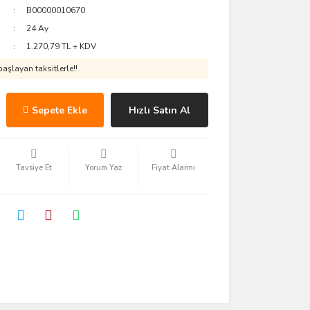
B00000010670
24 Ay
1.270,79 TL + KDV
aşlayan taksitlerle!!
Sepete Ekle
Hızlı Satın Al
Tavsiye Et
Yorum Yaz
Fiyat Alarmı