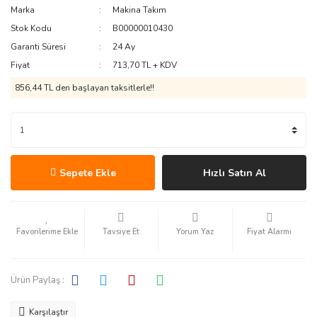
Marka
Makina Takım
Stok Kodu
B00000010430
Garanti Süresi
24 Ay
Fiyat
713,70 TL + KDV
856,44 TL den başlayan taksitlerle!!
Sepete Ekle
Hızlı Satın Al
Tavsiye Et
Yorum Yaz
Fiyat Alarmı
Ürün Paylaş :
Karşılaştır