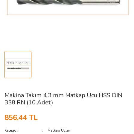
Sıcak Hava Tabancaları
Akülü Somun Sıkmalar
Makaslar
Somun Sıkma Makineleri
Akülü Taşlamalar
Maket Bıçakları
Taşlamalar
Akülü Tilki Kuyruğu Testereler
Takım Dolapları ve Takım Çantaları
Üfleme Makineleri
Akülü Zımparalar
Tornavida ve Allen Anahtarlar
Zımpara Makineleri
Diğer Akülü Aletler
Yedek Parçalar
Makina Takım 4.3 mm Matkap Ucu HSS DIN
338 RN (10 Adet)
856,44 TL
Kategori
Matkap Uçlar