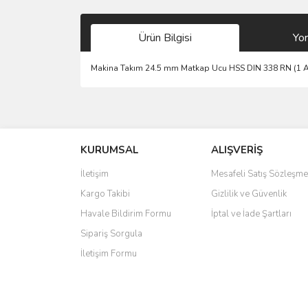
Ürün Bilgisi
Yo
Makina Takım 24.5 mm Matkap Ucu HSS DIN 338 RN (1 
Bu ürünün fiyat bilgisi, resim, ürün açıklamalarında 
Görüş ve önerileriniz için teşekkür ederiz.
KURUMSAL
ALIŞVERİŞ
Ürün resmi kalitesiz, bozuk veya görüntülenemiyo
Ürün açıklamasında eksik bilgiler bulunuyor.
İletişim
Mesafeli Satış Sözleşme
Ürün bilgilerinde hatalar bulunuyor.
Kargo Takibi
Gizlilik ve Güvenlik
Ürün fiyatı diğer sitelerden daha pahalı.
Havale Bildirim Formu
İptal ve İade Şartları
Bu ürüne benzer farklı alternatifler olmalı.
Sipariş Sorgula
İletişim Formu