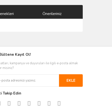
enekleri
Önerileriniz
ımıza iletebilirsiniz.
Bültene Kayıt Ol!
satları, kampanya ve duyuruları ile ilgili e-posta almak
er misiniz?
EKLE
zi Takip Edin