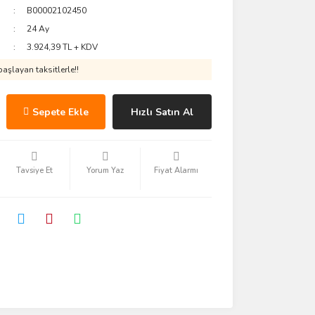
B00002102450
24 Ay
3.924,39 TL + KDV
aşlayan taksitlerle!!
Sepete Ekle
Hızlı Satın Al
Tavsiye Et
Yorum Yaz
Fiyat Alarmı