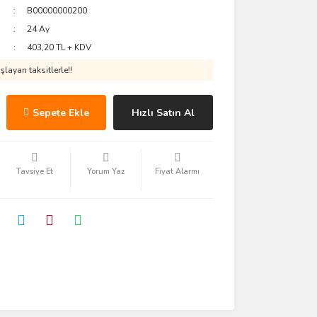
B00000000200
24 Ay
403,20 TL + KDV
layan taksitlerle!!
Sepete Ekle
Hızlı Satın Al
Tavsiye Et
Yorum Yaz
Fiyat Alarmı