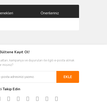
enekleri
Önerileriniz
ımıza iletebilirsiniz.
Bültene Kayıt Ol!
satları, kampanya ve duyuruları ile ilgili e-posta almak
er misiniz?
EKLE
zi Takip Edin