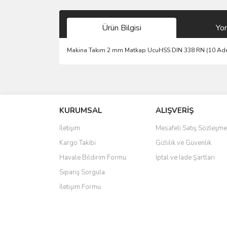
Ürün Bilgisi
Yo
Makina Takım 2 mm Matkap UcuHSS DIN 338 RN (10 Ad
Bu ürünün fiyat bilgisi, resim, ürün açıklamalarında 
Görüş ve önerileriniz için teşekkür ederiz.
KURUMSAL
ALIŞVERİŞ
Ürün resmi kalitesiz, bozuk veya görüntülenemiyo
Ürün açıklamasında eksik bilgiler bulunuyor.
İletişim
Mesafeli Satış Sözleşme
Ürün bilgilerinde hatalar bulunuyor.
Kargo Takibi
Gizlilik ve Güvenlik
Ürün fiyatı diğer sitelerden daha pahalı.
Havale Bildirim Formu
İptal ve İade Şartları
Bu ürüne benzer farklı alternatifler olmalı.
Sipariş Sorgula
İletişim Formu