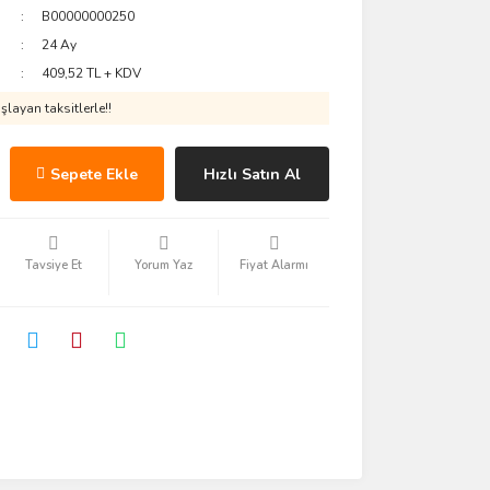
B00000000250
24 Ay
409,52 TL + KDV
layan taksitlerle!!
Sepete Ekle
Hızlı Satın Al
Tavsiye Et
Yorum Yaz
Fiyat Alarmı