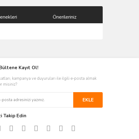
enekleri
Önerileriniz
ımıza iletebilirsiniz.
Bültene Kayıt Ol!
satları, kampanya ve duyuruları ile ilgili e-posta almak
er misiniz?
EKLE
zi Takip Edin