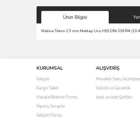
Ürün Bilgisi
Yo
Makina Takım 2.5 mm Matkap Ucu HSS DIN 338 RN (10 
Bu ürünün fiyat bilgisi, resim, ürün açıklamalarında 
Görüş ve önerileriniz için teşekkür ederiz.
KURUMSAL
ALIŞVERİŞ
Ürün resmi kalitesiz, bozuk veya görüntülenemiyo
Ürün açıklamasında eksik bilgiler bulunuyor.
İletişim
Mesafeli Satış Sözleşme
Ürün bilgilerinde hatalar bulunuyor.
Kargo Takibi
Gizlilik ve Güvenlik
Ürün fiyatı diğer sitelerden daha pahalı.
Havale Bildirim Formu
İptal ve İade Şartları
Bu ürüne benzer farklı alternatifler olmalı.
Sipariş Sorgula
İletişim Formu