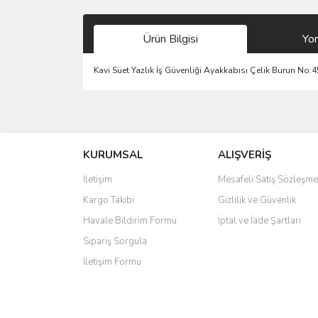
Ürün Bilgisi
Yo
Kavi Süet Yazlık İş Güvenliği Ayakkabısı Çelik Burun No:4
Bu ürünün fiyat bilgisi, resim, ürün açıklamalarında 
Görüş ve önerileriniz için teşekkür ederiz.
KURUMSAL
ALIŞVERİŞ
Ürün resmi kalitesiz, bozuk veya görüntülenemiyo
Ürün açıklamasında eksik bilgiler bulunuyor.
İletişim
Mesafeli Satış Sözleşme
Ürün bilgilerinde hatalar bulunuyor.
Kargo Takibi
Gizlilik ve Güvenlik
Ürün fiyatı diğer sitelerden daha pahalı.
Havale Bildirim Formu
İptal ve İade Şartları
Bu ürüne benzer farklı alternatifler olmalı.
Sipariş Sorgula
İletişim Formu