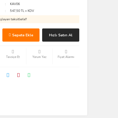
KAV06
547,50 TL + KDV
layan taksitlerle!!
Sepete Ekle
Hızlı Satın Al
Tavsiye Et
Yorum Yaz
Fiyat Alarmı