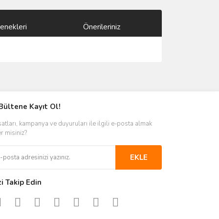
enekleri
Önerileriniz
ımıza iletebilirsiniz.
Bültene Kayıt Ol!
satları, kampanya ve duyuruları ile ilgili e-posta almak
er misiniz?
EKLE
zi Takip Edin