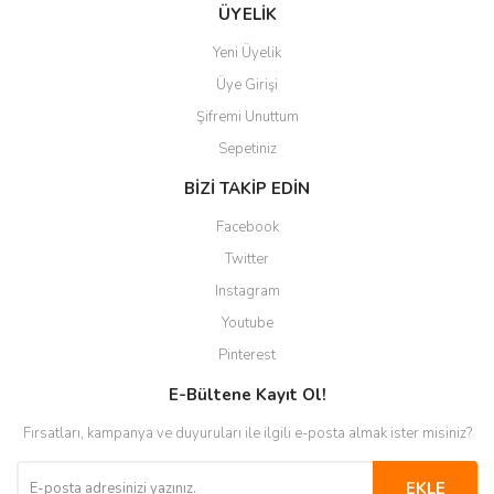
Gönder
ÜYELİK
Yeni Üyelik
Üye Girişi
Şifremi Unuttum
Sepetiniz
BİZİ TAKİP EDİN
Facebook
Twitter
Instagram
Youtube
Pinterest
E-Bültene Kayıt Ol!
Fırsatları, kampanya ve duyuruları ile ilgili e-posta almak ister misiniz?
EKLE