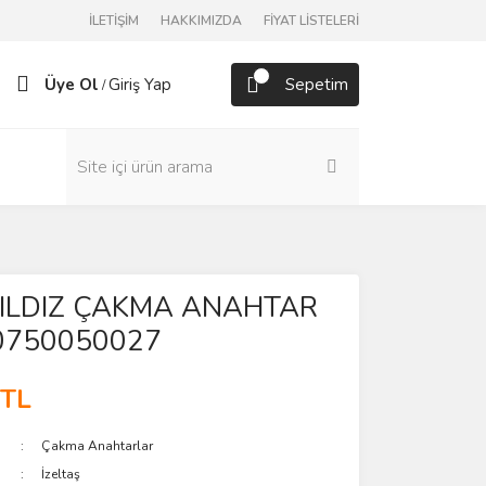
İLETİŞİM
HAKKIMIZDA
FİYAT LİSTELERİ
Üye Ol
Giriş Yap
Sepetim
/
 YILDIZ ÇAKMA ANAHTAR
0750050027
 TL
Çakma Anahtarlar
İzeltaş