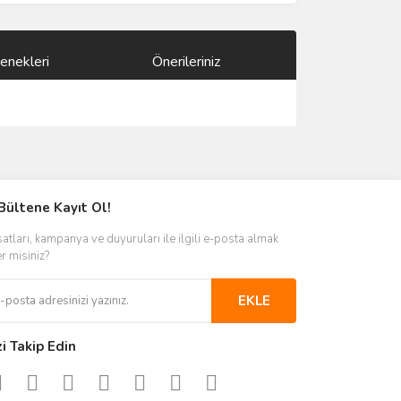
enekleri
Önerileriniz
ımıza iletebilirsiniz.
Bültene Kayıt Ol!
satları, kampanya ve duyuruları ile ilgili e-posta almak
er misiniz?
EKLE
zi Takip Edin