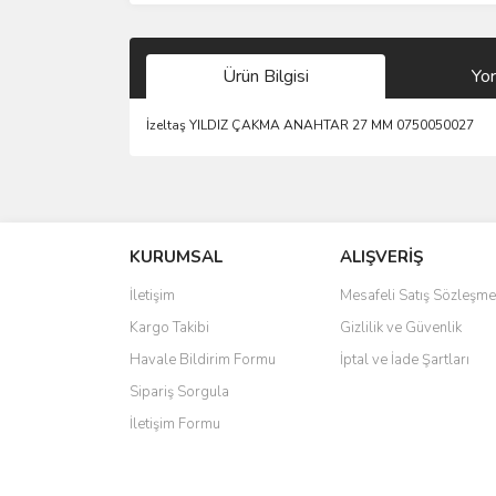
Ürün Bilgisi
Yo
İzeltaş YILDIZ ÇAKMA ANAHTAR 27 MM 0750050027
Bu ürünün fiyat bilgisi, resim, ürün açıklamalarında 
Görüş ve önerileriniz için teşekkür ederiz.
KURUMSAL
ALIŞVERİŞ
Ürün resmi kalitesiz, bozuk veya görüntülenemiyo
Ürün açıklamasında eksik bilgiler bulunuyor.
İletişim
Mesafeli Satış Sözleşme
Ürün bilgilerinde hatalar bulunuyor.
Kargo Takibi
Gizlilik ve Güvenlik
Ürün fiyatı diğer sitelerden daha pahalı.
Havale Bildirim Formu
İptal ve İade Şartları
Bu ürüne benzer farklı alternatifler olmalı.
Sipariş Sorgula
İletişim Formu