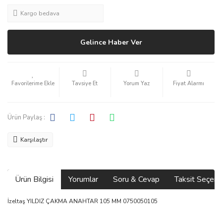
Kargo bedava
Gelince Haber Ver
Tavsiye Et
Yorum Yaz
Fiyat Alarmı
Ürün Paylaş :
Karşılaştır
Ürün Bilgisi
Yorumlar
Soru & Cevap
Taksit Seçene
İzeltaş YILDIZ ÇAKMA ANAHTAR 105 MM 0750050105