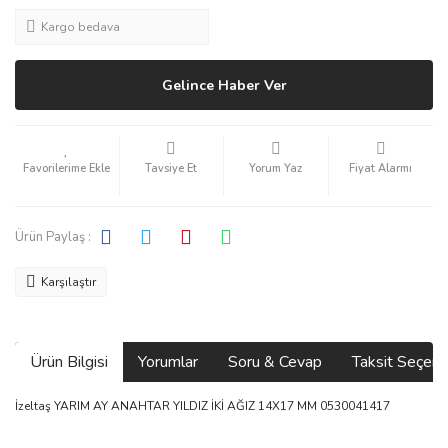
Kargo bedava
Gelince Haber Ver
Tavsiye Et
Yorum Yaz
Fiyat Alarmı
Ürün Paylaş :
Karşılaştır
Ürün Bilgisi
Yorumlar
Soru & Cevap
Taksit Seçene
İzeltaş YARIM AY ANAHTAR YILDIZ İKİ AĞIZ 14X17 MM 0530041417