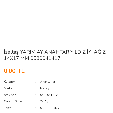
İzeltaş YARIM AY ANAHTAR YILDIZ İKİ AĞIZ
14X17 MM 0530041417
0,00 TL
Kategori
Anahtarlar
Marka
İzeltaş
Stok Kodu
0530041417
Garanti Süresi
24 Ay
Fiyat
0,00 TL + KDV