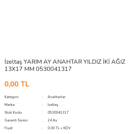
İzeltaş YARIM AY ANAHTAR YILDIZ İKİ AĞIZ
13X17 MM 0530041317
0,00 TL
Kategori
Anahtarlar
Marka
İzeltaş
Stok Kodu
0530041317
Garanti Süresi
24 Ay
Fiyat
0,00 TL + KDV