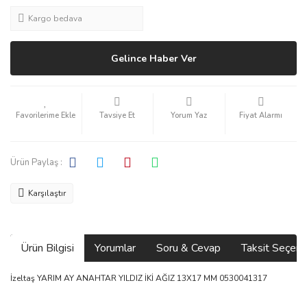
Kargo bedava
Gelince Haber Ver
Tavsiye Et
Yorum Yaz
Fiyat Alarmı
Ürün Paylaş :
Karşılaştır
Ürün Bilgisi
Yorumlar
Soru & Cevap
Taksit Seçene
İzeltaş YARIM AY ANAHTAR YILDIZ İKİ AĞIZ 13X17 MM 0530041317