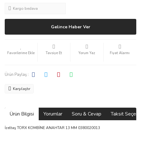
Kargo bedava
Gelince Haber Ver
Tavsiye Et
Yorum Yaz
Fiyat Alarmı
Ürün Paylaş :
Karşılaştır
Ürün Bilgisi
Yorumlar
Soru & Cevap
Taksit Seçene
İzeltaş TORX KOMBİNE ANAHTAR 13 MM 0380020013