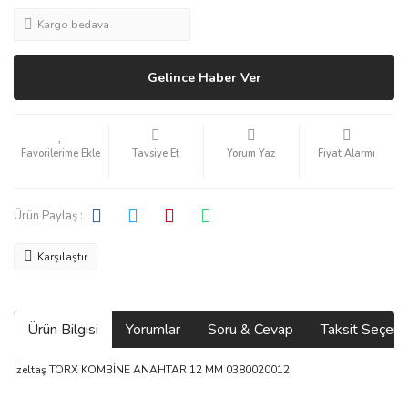
Kargo bedava
Gelince Haber Ver
Tavsiye Et
Yorum Yaz
Fiyat Alarmı
Ürün Paylaş :
Karşılaştır
Ürün Bilgisi
Yorumlar
Soru & Cevap
Taksit Seçene
İzeltaş TORX KOMBİNE ANAHTAR 12 MM 0380020012