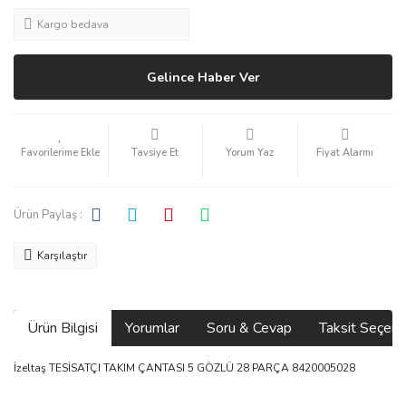
Kargo bedava
Gelince Haber Ver
Tavsiye Et
Yorum Yaz
Fiyat Alarmı
Ürün Paylaş :
Karşılaştır
Ürün Bilgisi
Yorumlar
Soru & Cevap
Taksit Seçene
İzeltaş TESİSATÇI TAKIM ÇANTASI 5 GÖZLÜ 28 PARÇA 8420005028