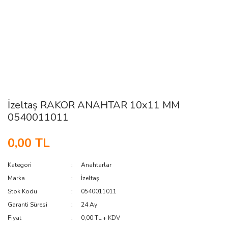
İzeltaş RAKOR ANAHTAR 10x11 MM
0540011011
0,00 TL
Kategori
Anahtarlar
Marka
İzeltaş
Stok Kodu
0540011011
Garanti Süresi
24 Ay
Fiyat
0,00 TL + KDV