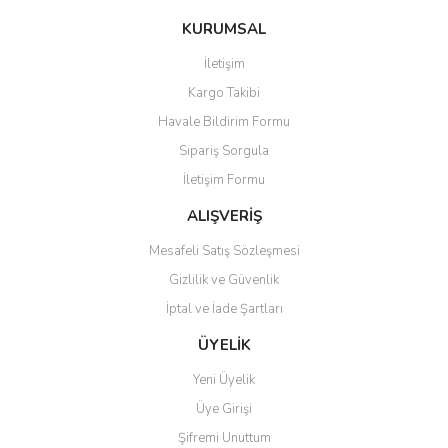
konularda yetersiz gördüğünüz noktaları öneri formunu kullanarak
Bu ürüne ilk yorumu siz yapın!
Ürün hakkında henüz soru sorulmamış.
KURUMSAL
tarafımıza iletebilirsiniz.
Görüş ve önerileriniz için teşekkür ederiz.
İletişim
Yorum Yaz
Soru Sor
Kargo Takibi
Ürün resmi kalitesiz, bozuk veya görüntülenemiyor.
Havale Bildirim Formu
Ürün açıklamasında eksik bilgiler bulunuyor.
Sipariş Sorgula
Ürün bilgilerinde hatalar bulunuyor.
İletişim Formu
Ürün fiyatı diğer sitelerden daha pahalı.
Bu ürüne benzer farklı alternatifler olmalı.
ALIŞVERİŞ
Mesafeli Satış Sözleşmesi
Gizlilik ve Güvenlik
İptal ve İade Şartları
Gönder
ÜYELİK
Yeni Üyelik
Üye Girişi
Şifremi Unuttum