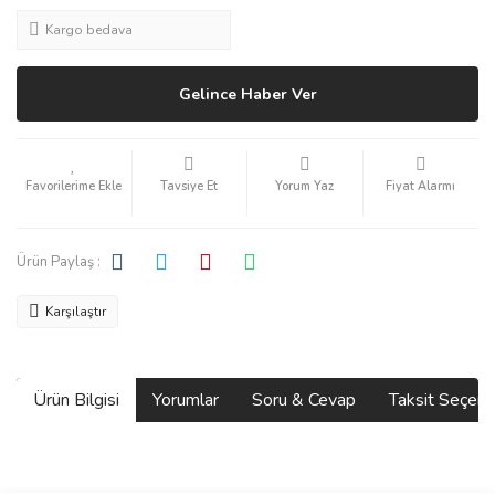
Kargo bedava
Gelince Haber Ver
Tavsiye Et
Yorum Yaz
Fiyat Alarmı
Ürün Paylaş :
Karşılaştır
Ürün Bilgisi
Yorumlar
Soru & Cevap
Taksit Seçene
Bu ürünün fiyat bilgisi, resim, ürün açıklamalarında ve diğer