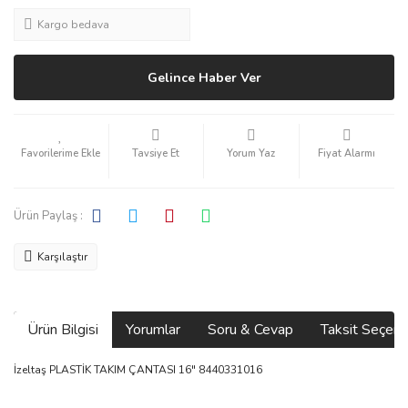
Kargo bedava
Gelince Haber Ver
Tavsiye Et
Yorum Yaz
Fiyat Alarmı
Ürün Paylaş :
Karşılaştır
Ürün Bilgisi
Yorumlar
Soru & Cevap
Taksit Seçene
İzeltaş PLASTİK TAKIM ÇANTASI 16" 8440331016