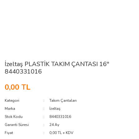
İzeltaş PLASTİK TAKIM ÇANTASI 16''
8440331016
0,00 TL
Kategori
Takım Çantaları
Marka
İzeltaş
Stok Kodu
8440331016
Garanti Süresi
24 Ay
Fiyat
0,00 TL + KDV