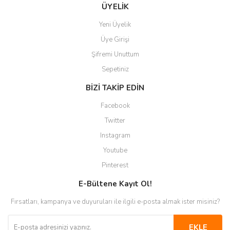
Gönder
ÜYELİK
Yeni Üyelik
Üye Girişi
Şifremi Unuttum
Sepetiniz
BİZİ TAKİP EDİN
Facebook
Twitter
Instagram
Youtube
Pinterest
E-Bültene Kayıt Ol!
Fırsatları, kampanya ve duyuruları ile ilgili e-posta almak ister misiniz?
EKLE