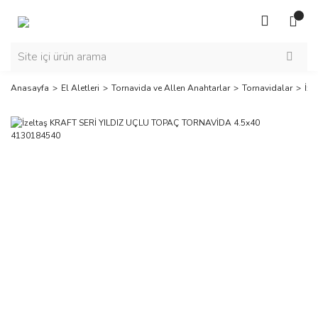
Anasayfa
El Aletleri
Tornavida ve Allen Anahtarlar
Tornavidalar
İz