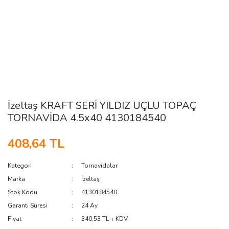
İzeltaş KRAFT SERİ YILDIZ UÇLU TOPAÇ
TORNAVİDA 4.5x40 4130184540
408,64 TL
Kategori
Tornavidalar
Marka
İzeltaş
Stok Kodu
4130184540
Garanti Süresi
24 Ay
Fiyat
340,53 TL + KDV