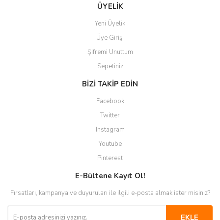
Gönder
ÜYELİK
Yeni Üyelik
Üye Girişi
Şifremi Unuttum
Sepetiniz
BİZİ TAKİP EDİN
Facebook
Twitter
Instagram
Youtube
Pinterest
E-Bültene Kayıt Ol!
Fırsatları, kampanya ve duyuruları ile ilgili e-posta almak ister misiniz?
EKLE