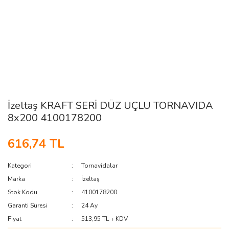
İzeltaş KRAFT SERİ DÜZ UÇLU TORNAVIDA
8x200 4100178200
616,74 TL
Kategori
Tornavidalar
Marka
İzeltaş
Stok Kodu
4100178200
Garanti Süresi
24 Ay
Fiyat
513,95 TL + KDV