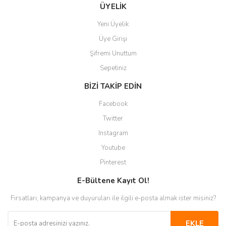
Gönder
ÜYELİK
Yeni Üyelik
Üye Girişi
Şifremi Unuttum
Sepetiniz
BİZİ TAKİP EDİN
Facebook
Twitter
Instagram
Youtube
Pinterest
E-Bültene Kayıt Ol!
Fırsatları, kampanya ve duyuruları ile ilgili e-posta almak ister misiniz?
EKLE