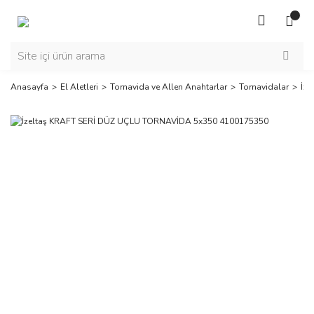
Anasayfa
El Aletleri
Tornavida ve Allen Anahtarlar
Tornavidalar
İz