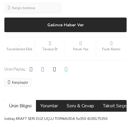
Kargo bedava
Gelince Haber Ver
Tavsiye Et
Yorum Yaz
Fiyat Alarmı
Ürün Paylaş :
Karşılaştır
Ürün Bilgisi
Yorumlar
Soru & Cevap
Taksit Seçene
İzeltaş KRAFT SERİ DÜZ UÇLU TORNAVİDA 5x350 4100175350