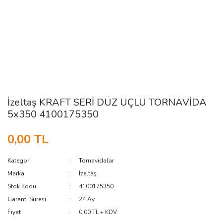
İzeltaş KRAFT SERİ DÜZ UÇLU TORNAVİDA
5x350 4100175350
0,00 TL
Kategori
Tornavidalar
Marka
İzeltaş
Stok Kodu
4100175350
Garanti Süresi
24 Ay
Fiyat
0,00 TL + KDV