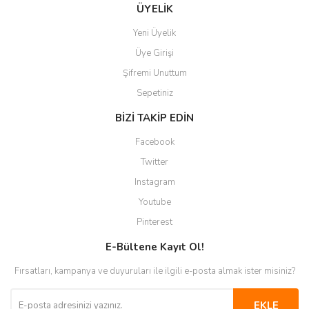
Gönder
ÜYELİK
Yeni Üyelik
Üye Girişi
Şifremi Unuttum
Sepetiniz
BİZİ TAKİP EDİN
Facebook
Twitter
Instagram
Youtube
Pinterest
E-Bültene Kayıt Ol!
Fırsatları, kampanya ve duyuruları ile ilgili e-posta almak ister misiniz?
EKLE