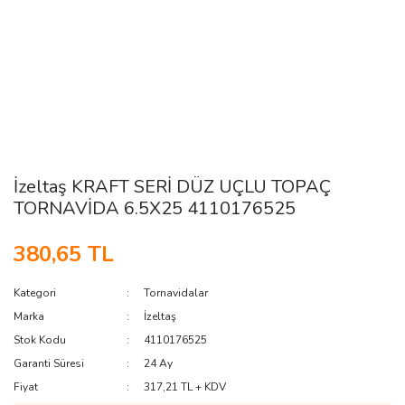
İzeltaş KRAFT SERİ DÜZ UÇLU TOPAÇ
TORNAVİDA 6.5X25 4110176525
380,65 TL
Kategori
Tornavidalar
Marka
İzeltaş
Stok Kodu
4110176525
Garanti Süresi
24 Ay
Fiyat
317,21 TL + KDV