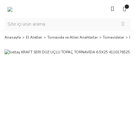
Anasayfa
El Aletleri
Tornavida ve Allen Anahtarlar
Tornavidalar
İz