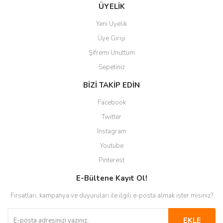
Gönder
ÜYELİK
Yeni Üyelik
Üye Girişi
Şifremi Unuttum
Sepetiniz
BİZİ TAKİP EDİN
Facebook
Twitter
Instagram
Youtube
Pinterest
E-Bültene Kayıt Ol!
Fırsatları, kampanya ve duyuruları ile ilgili e-posta almak ister misiniz?
EKLE