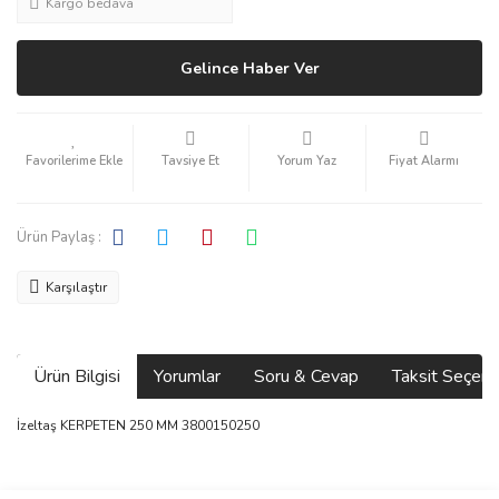
Kargo bedava
Gelince Haber Ver
Tavsiye Et
Yorum Yaz
Fiyat Alarmı
Ürün Paylaş :
Karşılaştır
Ürün Bilgisi
Yorumlar
Soru & Cevap
Taksit Seçene
İzeltaş KERPETEN 250 MM 3800150250
Bu ürünün fiyat bilgisi, resim, ürün açıklamalarında ve diğer