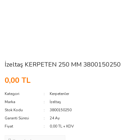
İzeltaş KERPETEN 250 MM 3800150250
0,00 TL
Kategori
Kerpetenler
Marka
İzeltaş
Stok Kodu
3800150250
Garanti Süresi
24 Ay
Fiyat
0,00 TL + KDV