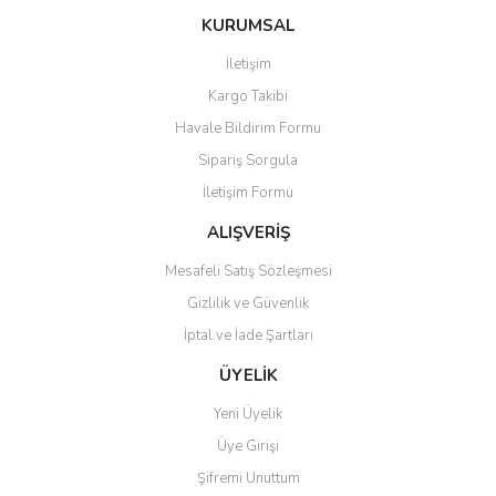
konularda yetersiz gördüğünüz noktaları öneri formunu kullanarak
Bu ürüne ilk yorumu siz yapın!
Ürün hakkında henüz soru sorulmamış.
KURUMSAL
tarafımıza iletebilirsiniz.
Görüş ve önerileriniz için teşekkür ederiz.
İletişim
Yorum Yaz
Soru Sor
Kargo Takibi
Ürün resmi kalitesiz, bozuk veya görüntülenemiyor.
Havale Bildirim Formu
Ürün açıklamasında eksik bilgiler bulunuyor.
Sipariş Sorgula
Ürün bilgilerinde hatalar bulunuyor.
İletişim Formu
Ürün fiyatı diğer sitelerden daha pahalı.
Bu ürüne benzer farklı alternatifler olmalı.
ALIŞVERİŞ
Mesafeli Satış Sözleşmesi
Gizlilik ve Güvenlik
İptal ve İade Şartları
Gönder
ÜYELİK
Yeni Üyelik
Üye Girişi
Şifremi Unuttum