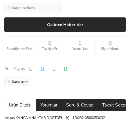
Kargo bedava
Gelince Haber Ver
Tavsiye Et
Yorum Yaz
Fiyat Alarmı
Ürün Paylaş :
Karşılaştır
Ürün Bilgisi
Yorumlar
Soru & Cevap
Taksit Seçene
İzeltaş KANCA ANAHTAR DÖRTGEN UÇLU 30/32 0860053032