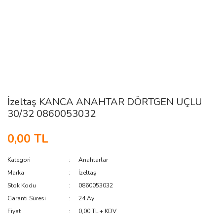
İzeltaş KANCA ANAHTAR DÖRTGEN UÇLU
30/32 0860053032
0,00 TL
Kategori
Anahtarlar
Marka
İzeltaş
Stok Kodu
0860053032
Garanti Süresi
24 Ay
Fiyat
0,00 TL + KDV