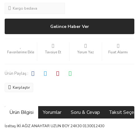
Kargo bedava
Gelince Haber Ver
Tavsiye Et
Yorum Yaz
Fiyat Alarmı
Ürün Paylaş :
Karşılaştır
Ürün Bilgisi
Yorumlar
Soru & Cevap
Taksit Seçene
İzeltaş İKİ AĞIZ ANAHTAR UZUN BOY 24X30 0130012430