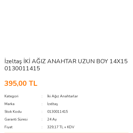
İzeltaş İKİ AĞIZ ANAHTAR UZUN BOY 14X15
0130011415
395,00 TL
Kategori
İki Ağız Anahtarlar
Marka
İzeltaş
Stok Kodu
0130011415
Garanti Süresi
24 Ay
Fiyat
329,17 TL + KDV