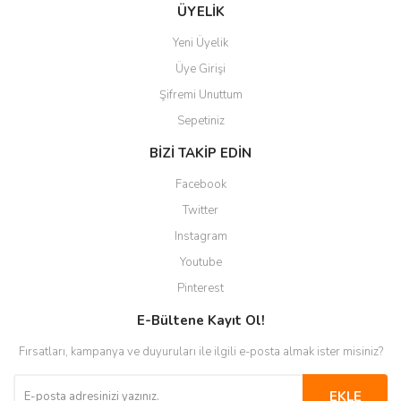
Gönder
ÜYELİK
Yeni Üyelik
Üye Girişi
Şifremi Unuttum
Sepetiniz
BİZİ TAKİP EDİN
Facebook
Twitter
Instagram
Youtube
Pinterest
E-Bültene Kayıt Ol!
Fırsatları, kampanya ve duyuruları ile ilgili e-posta almak ister misiniz?
EKLE