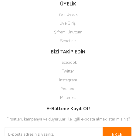
Gönder
ÜYELİK
Yeni Üyelik
Üye Girişi
Şifremi Unuttum
Sepetiniz
BİZİ TAKİP EDİN
Facebook
Twitter
Instagram
Youtube
Pinterest
E-Bültene Kayıt Ol!
Fırsatları, kampanya ve duyuruları ile ilgili e-posta almak ister misiniz?
EKLE