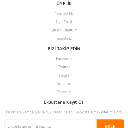
Gönder
ÜYELİK
Yeni Üyelik
Üye Girişi
Şifremi Unuttum
Sepetiniz
BİZİ TAKİP EDİN
Facebook
Twitter
Instagram
Youtube
Pinterest
E-Bültene Kayıt Ol!
Fırsatları, kampanya ve duyuruları ile ilgili e-posta almak ister misiniz?
EKLE