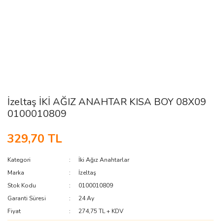
İzeltaş İKİ AĞIZ ANAHTAR KISA BOY 08X09
0100010809
329,70 TL
Kategori
İki Ağız Anahtarlar
Marka
İzeltaş
Stok Kodu
0100010809
Garanti Süresi
24 Ay
Fiyat
274,75 TL + KDV