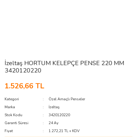
İzeltaş HORTUM KELEPÇE PENSE 220 MM
3420120220
1.526,66 TL
Kategori
Özel Amaçlı Penseler
Marka
İzeltaş
Stok Kodu
3420120220
Garanti Süresi
24 Ay
Fiyat
1.272,21 TL + KDV