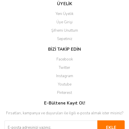
Gönder
ÜYELİK
Yeni Üyelik
Üye Girişi
Şifremi Unuttum
Sepetiniz
BİZİ TAKİP EDİN
Facebook
Twitter
Instagram
Youtube
Pinterest
E-Bültene Kayıt Ol!
Fırsatları, kampanya ve duyuruları ile ilgili e-posta almak ister misiniz?
EKLE