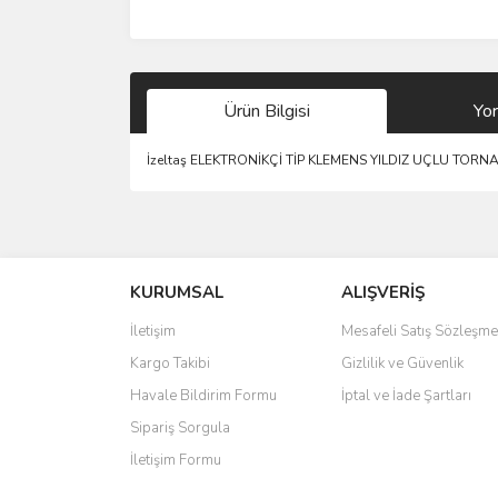
Ürün Bilgisi
Yo
İzeltaş ELEKTRONİKÇİ TİP KLEMENS YILDIZ UÇLU TORN
Bu ürünün fiyat bilgisi, resim, ürün açıklamalarında 
Görüş ve önerileriniz için teşekkür ederiz.
KURUMSAL
ALIŞVERİŞ
Ürün resmi kalitesiz, bozuk veya görüntülenemiyo
Ürün açıklamasında eksik bilgiler bulunuyor.
İletişim
Mesafeli Satış Sözleşme
Ürün bilgilerinde hatalar bulunuyor.
Kargo Takibi
Gizlilik ve Güvenlik
Ürün fiyatı diğer sitelerden daha pahalı.
Havale Bildirim Formu
İptal ve İade Şartları
Bu ürüne benzer farklı alternatifler olmalı.
Sipariş Sorgula
İletişim Formu