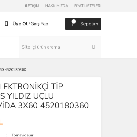
İLETİŞİM
HAKKIMIZDA
FİYAT LİSTELERİ
Üye Ol
Giriş Yap
Sepetim
/
X60 4520180360
 ELEKTRONİKÇİ TİP
S YILDIZ UÇLU
İDA 3X60 4520180360
L
Tornavidalar