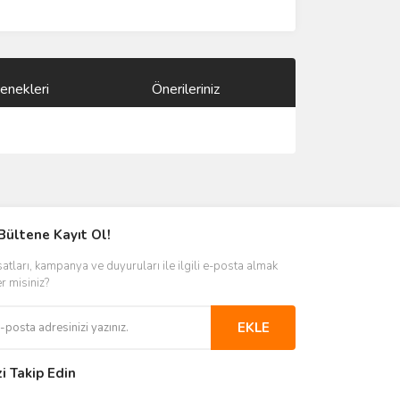
enekleri
Önerileriniz
ımıza iletebilirsiniz.
Bültene Kayıt Ol!
satları, kampanya ve duyuruları ile ilgili e-posta almak
er misiniz?
EKLE
zi Takip Edin