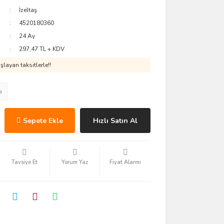
İzeltaş
4520180360
24 Ay
297,47 TL + KDV
layan taksitlerle!!
a
Sepete Ekle
Hızlı Satın Al
Tavsiye Et
Yorum Yaz
Fiyat Alarmı