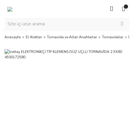
Anasayfa
El Aletleri
Tornavida ve Allen Anahtarlar
Tornavidalar
İz