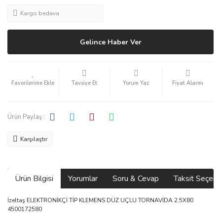
Kargo bedava
Gelince Haber Ver
Tavsiye Et
Yorum Yaz
Fiyat Alarmı
Ürün Paylaş :
Karşılaştır
Ürün Bilgisi
Yorumlar
Soru & Cevap
Taksit Seçene
İzeltaş ELEKTRONİKÇİ TİP KLEMENS DÜZ UÇLU TORNAVİDA 2.5X80
4500172580