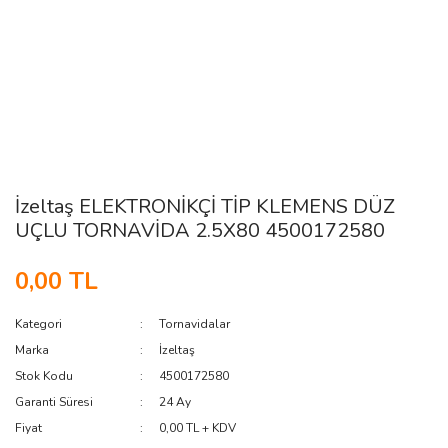
İzeltaş ELEKTRONİKÇİ TİP KLEMENS DÜZ
UÇLU TORNAVİDA 2.5X80 4500172580
0,00 TL
Kategori
Tornavidalar
Marka
İzeltaş
Stok Kodu
4500172580
Garanti Süresi
24 Ay
Fiyat
0,00 TL + KDV