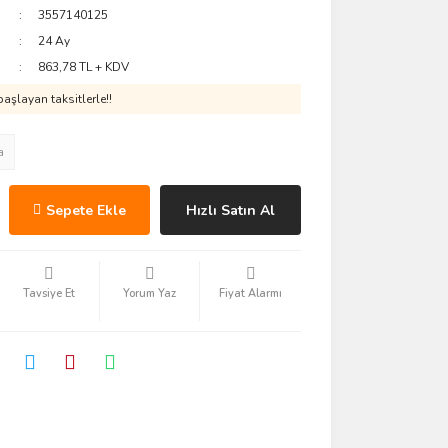
3557140125
24 Ay
863,78 TL + KDV
aşlayan taksitlerle!!
a
Sepete Ekle
Hızlı Satın Al
Tavsiye Et
Yorum Yaz
Fiyat Alarmı