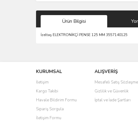
Ürün Bilgisi
Yo
İzeltaş ELEKTRONİKÇİ PENSE 125 MM 3557140125
Bu ürünün fiyat bilgisi, resim, ürün açıklamalarında 
Görüş ve önerileriniz için teşekkür ederiz.
KURUMSAL
ALIŞVERİŞ
Ürün resmi kalitesiz, bozuk veya görüntülenemiyo
Ürün açıklamasında eksik bilgiler bulunuyor.
İletişim
Mesafeli Satış Sözleşme
Ürün bilgilerinde hatalar bulunuyor.
Kargo Takibi
Gizlilik ve Güvenlik
Ürün fiyatı diğer sitelerden daha pahalı.
Havale Bildirim Formu
İptal ve İade Şartları
Bu ürüne benzer farklı alternatifler olmalı.
Sipariş Sorgula
İletişim Formu