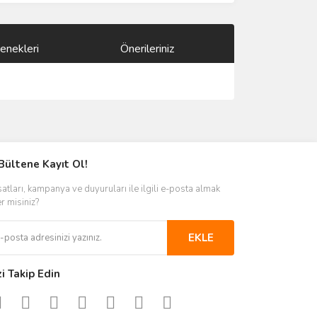
enekleri
Önerileriniz
ımıza iletebilirsiniz.
Bültene Kayıt Ol!
satları, kampanya ve duyuruları ile ilgili e-posta almak
er misiniz?
EKLE
zi Takip Edin