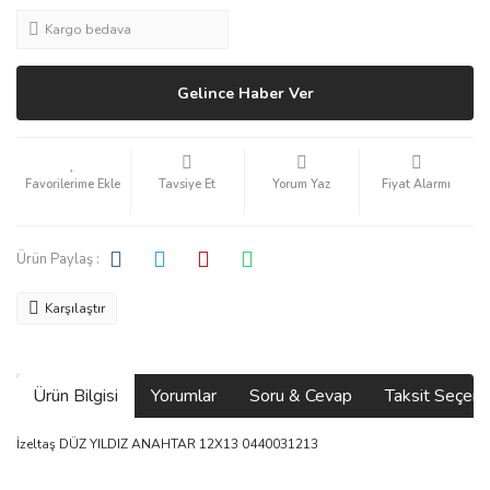
Kargo bedava
Gelince Haber Ver
Tavsiye Et
Yorum Yaz
Fiyat Alarmı
Ürün Paylaş :
Karşılaştır
Ürün Bilgisi
Yorumlar
Soru & Cevap
Taksit Seçene
İzeltaş DÜZ YILDIZ ANAHTAR 12X13 0440031213