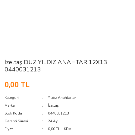
İzeltaş DÜZ YILDIZ ANAHTAR 12X13
0440031213
0,00 TL
Kategori
Yıldız Anahtarlar
Marka
İzeltaş
Stok Kodu
0440031213
Garanti Süresi
24 Ay
Fiyat
0,00 TL + KDV