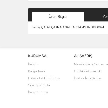
Ürün Bilgisi
Yo
İzeltaş ÇATAL ÇAKMA ANAHTAR 24 MM 0700050024
Bu ürünün fiyat bilgisi, resim, ürün açıklamalarında 
Görüş ve önerileriniz için teşekkür ederiz.
KURUMSAL
ALIŞVERİŞ
Ürün resmi kalitesiz, bozuk veya görüntülenemiyo
Ürün açıklamasında eksik bilgiler bulunuyor.
İletişim
Mesafeli Satış Sözleşme
Ürün bilgilerinde hatalar bulunuyor.
Kargo Takibi
Gizlilik ve Güvenlik
Ürün fiyatı diğer sitelerden daha pahalı.
Havale Bildirim Formu
İptal ve İade Şartları
Bu ürüne benzer farklı alternatifler olmalı.
Sipariş Sorgula
İletişim Formu