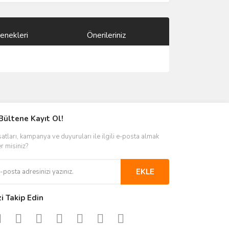
enekleri
Önerileriniz
ımıza iletebilirsiniz.
Bültene Kayıt Ol!
satları, kampanya ve duyuruları ile ilgili e-posta almak
er misiniz?
EKLE
zi Takip Edin