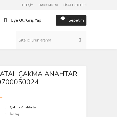
İLETİŞİM
HAKKIMIZDA
FİYAT LİSTELERİ
Üye Ol
Giriş Yap
Sepetim
/
ş ÇATAL ÇAKMA ANAHTAR
0700050024
L
Çakma Anahtarlar
İzeltaş