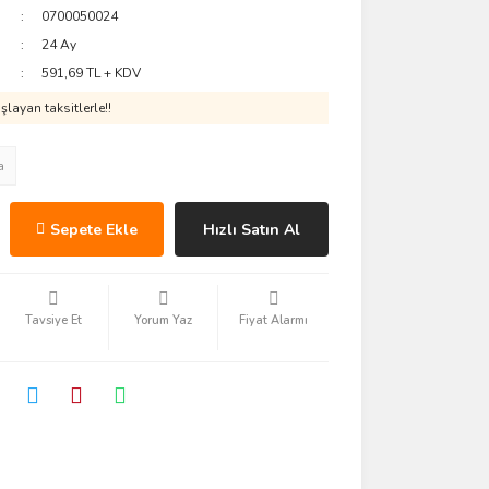
0700050024
24 Ay
591,69 TL + KDV
layan taksitlerle!!
a
Sepete Ekle
Hızlı Satın Al
Tavsiye Et
Yorum Yaz
Fiyat Alarmı