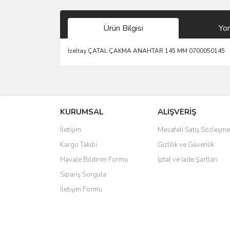
Ürün Bilgisi
Yo
İzeltaş ÇATAL ÇAKMA ANAHTAR 145 MM 0700050145
Bu ürünün fiyat bilgisi, resim, ürün açıklamalarında 
Görüş ve önerileriniz için teşekkür ederiz.
KURUMSAL
ALIŞVERİŞ
Ürün resmi kalitesiz, bozuk veya görüntülenemiyo
Ürün açıklamasında eksik bilgiler bulunuyor.
İletişim
Mesafeli Satış Sözleşme
Ürün bilgilerinde hatalar bulunuyor.
Kargo Takibi
Gizlilik ve Güvenlik
Ürün fiyatı diğer sitelerden daha pahalı.
Havale Bildirim Formu
İptal ve İade Şartları
Bu ürüne benzer farklı alternatifler olmalı.
Sipariş Sorgula
İletişim Formu