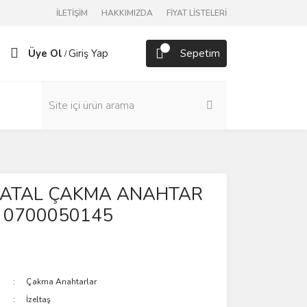
İLETİŞİM
HAKKIMIZDA
FİYAT LİSTELERİ
Üye Ol
Giriş Yap
Sepetim
/
ş ÇATAL ÇAKMA ANAHTAR
 0700050145
Çakma Anahtarlar
İzeltaş