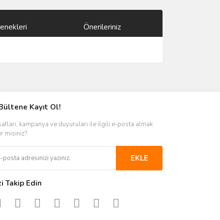
enekleri
Önerileriniz
ımıza iletebilirsiniz.
Bültene Kayıt Ol!
satları, kampanya ve duyuruları ile ilgili e-posta almak
er misiniz?
EKLE
zi Takip Edin