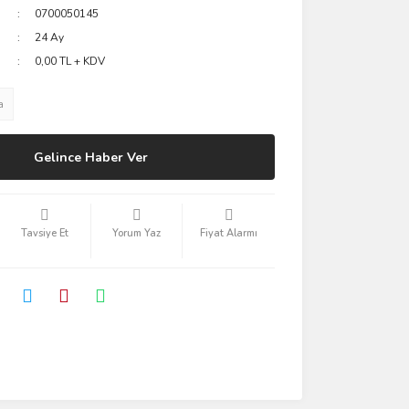
0700050145
24 Ay
0,00 TL + KDV
a
Gelince Haber Ver
Tavsiye Et
Yorum Yaz
Fiyat Alarmı