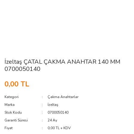
İzeltaş ÇATAL ÇAKMA ANAHTAR 140 MM
0700050140
0,00 TL
Kategori
Çakma Anahtarlar
Marka
İzeltaş
Stok Kodu
0700050140
Garanti Süresi
24 Ay
Fiyat
0,00 TL + KDV