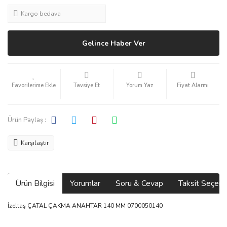
Kargo bedava
Gelince Haber Ver
Tavsiye Et
Yorum Yaz
Fiyat Alarmı
Ürün Paylaş :
Karşılaştır
Ürün Bilgisi
Yorumlar
Soru & Cevap
Taksit Seçene
İzeltaş ÇATAL ÇAKMA ANAHTAR 140 MM 0700050140