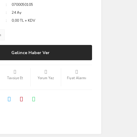
0700050105
24 Ay
0,00 TL + KDV
a
Gelince Haber Ver
Tavsiye Et
Yorum Yaz
Fiyat Alarmı