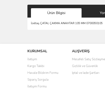
Ürün Bilgisi
Yo
İzeltaş ÇATAL ÇAKMA ANAHTAR 105 MM 0700050105
Bu ürünün fiyat bilgisi, resim, ürün açıklamalarında 
Görüş ve önerileriniz için teşekkür ederiz.
KURUMSAL
ALIŞVERİŞ
Ürün resmi kalitesiz, bozuk veya görüntülenemiyo
Ürün açıklamasında eksik bilgiler bulunuyor.
İletişim
Mesafeli Satış Sözleşme
Ürün bilgilerinde hatalar bulunuyor.
Kargo Takibi
Gizlilik ve Güvenlik
Ürün fiyatı diğer sitelerden daha pahalı.
Havale Bildirim Formu
İptal ve İade Şartları
Bu ürüne benzer farklı alternatifler olmalı.
Sipariş Sorgula
İletişim Formu