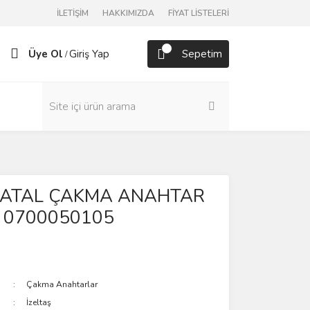
İLETİŞİM
HAKKIMIZDA
FİYAT LİSTELERİ
Üye Ol
Giriş Yap
Sepetim
/
ş ÇATAL ÇAKMA ANAHTAR
 0700050105
Çakma Anahtarlar
İzeltaş