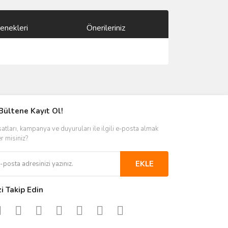
enekleri
Önerileriniz
ımıza iletebilirsiniz.
Bültene Kayıt Ol!
satları, kampanya ve duyuruları ile ilgili e-posta almak
er misiniz?
EKLE
zi Takip Edin