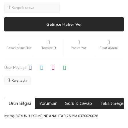
Kargo bedava
Gelince Haber Ver
Tavsiye Et
Yorum Yaz
Fiyat Alarmı
Ürün Paylaş :
Karşılaştır
Ürün Bilgisi
Yorumlar
Soru & Cevap
Taksit Seçene
İzeltaş BOYUNLU KOMBİNE ANAHTAR 26 MM 0370020026