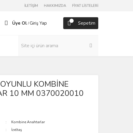
İLETİŞİM
HAKKIMIZDA
FİYAT LİSTELERİ
Üye Ol
Giriş Yap
Sepetim
/
 BOYUNLU KOMBİNE
R 10 MM 0370020010
Kombine Anahtarlar
İzeltaş