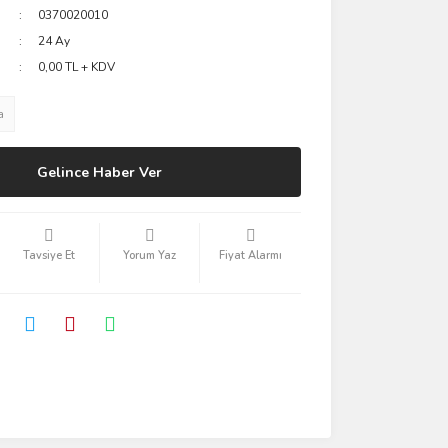
0370020010
24 Ay
0,00 TL + KDV
a
Gelince Haber Ver
Tavsiye Et
Yorum Yaz
Fiyat Alarmı