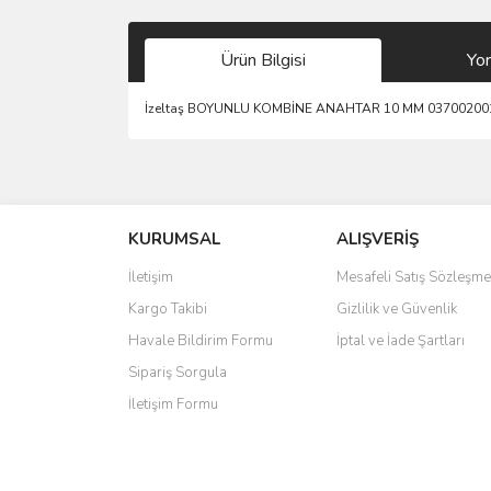
Ürün Bilgisi
Yo
İzeltaş BOYUNLU KOMBİNE ANAHTAR 10 MM 03700200
Bu ürünün fiyat bilgisi, resim, ürün açıklamalarında 
Görüş ve önerileriniz için teşekkür ederiz.
KURUMSAL
ALIŞVERİŞ
Ürün resmi kalitesiz, bozuk veya görüntülenemiyo
Ürün açıklamasında eksik bilgiler bulunuyor.
İletişim
Mesafeli Satış Sözleşme
Ürün bilgilerinde hatalar bulunuyor.
Kargo Takibi
Gizlilik ve Güvenlik
Ürün fiyatı diğer sitelerden daha pahalı.
Havale Bildirim Formu
İptal ve İade Şartları
Bu ürüne benzer farklı alternatifler olmalı.
Sipariş Sorgula
İletişim Formu