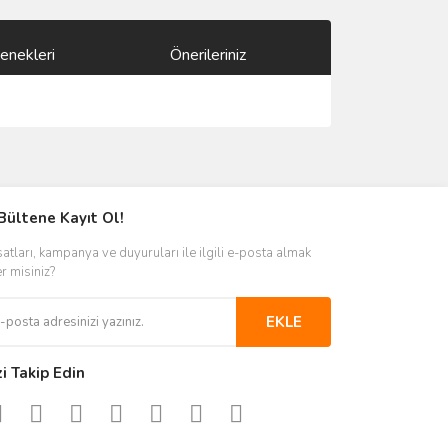
enekleri
Önerileriniz
ımıza iletebilirsiniz.
Bültene Kayıt Ol!
satları, kampanya ve duyuruları ile ilgili e-posta almak
er misiniz?
EKLE
zi Takip Edin