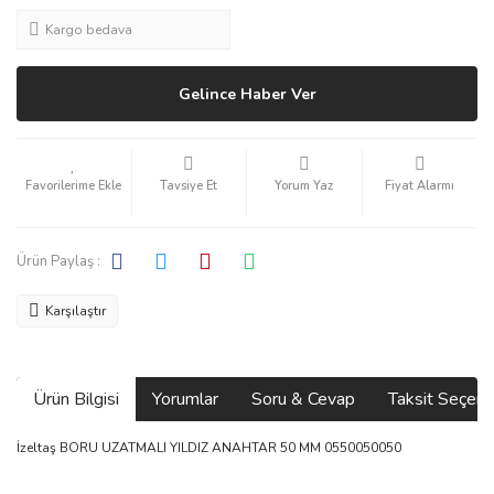
Kargo bedava
Gelince Haber Ver
Tavsiye Et
Yorum Yaz
Fiyat Alarmı
Ürün Paylaş :
Karşılaştır
Ürün Bilgisi
Yorumlar
Soru & Cevap
Taksit Seçene
İzeltaş BORU UZATMALI YILDIZ ANAHTAR 50 MM 0550050050