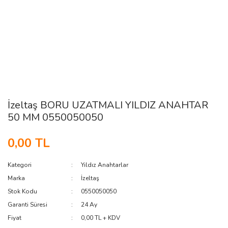
İzeltaş BORU UZATMALI YILDIZ ANAHTAR
50 MM 0550050050
0,00 TL
Kategori
Yıldız Anahtarlar
Marka
İzeltaş
Stok Kodu
0550050050
Garanti Süresi
24 Ay
Fiyat
0,00 TL + KDV