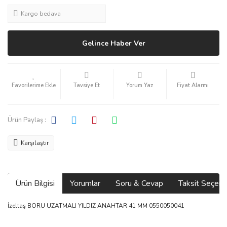
Kargo bedava
Gelince Haber Ver
Tavsiye Et
Yorum Yaz
Fiyat Alarmı
Ürün Paylaş :
Karşılaştır
Ürün Bilgisi
Yorumlar
Soru & Cevap
Taksit Seçene
İzeltaş BORU UZATMALI YILDIZ ANAHTAR 41 MM 0550050041