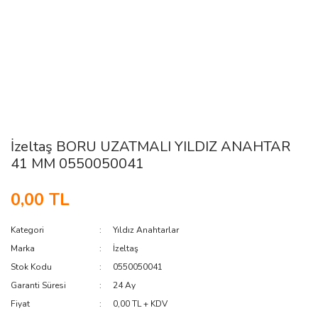
İzeltaş BORU UZATMALI YILDIZ ANAHTAR
41 MM 0550050041
0,00 TL
Kategori
Yıldız Anahtarlar
Marka
İzeltaş
Stok Kodu
0550050041
Garanti Süresi
24 Ay
Fiyat
0,00 TL + KDV